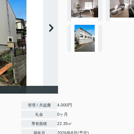
4,000円
管理 / 共益費
0ヶ月
礼金
22.35㎡
専有面積
2026年8月(予定)
築年月