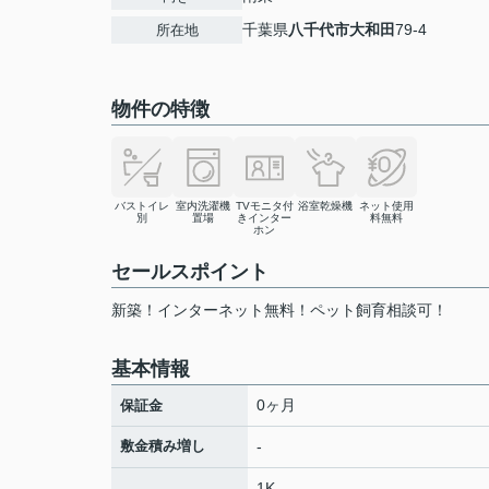
千葉県
八千代市
大和田
79-4
所在地
物件の特徴
バストイレ
室内洗濯機
TVモニタ付
浴室乾燥機
ネット使用
別
置場
きインター
料無料
ホン
セールスポイント
新築！インターネット無料！ペット飼育相談可！
基本情報
0ヶ月
保証金
敷金積み増し
-
1K