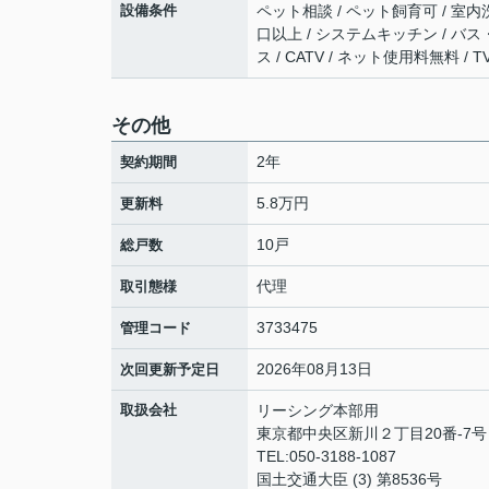
設備条件
ペット相談 / ペット飼育可 / 室内
口以上 / システムキッチン / バス
ス / CATV / ネット使用料無料 
その他
2年
契約期間
5.8万円
更新料
10戸
総戸数
代理
取引態様
3733475
管理コード
2026年08月13日
次回更新予定日
取扱会社
リーシング本部用
東京都中央区新川２丁目20番-7号 
TEL:050-3188-1087
国土交通大臣 (3) 第8536号