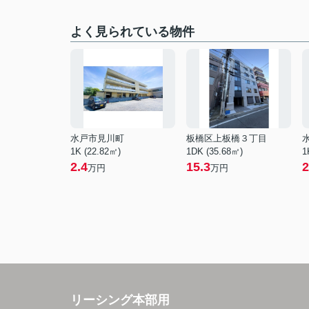
よく見られている物件
水戸市見川町
板橋区上板橋３丁目
1K (22.82㎡)
1DK (35.68㎡)
1
2.4
15.3
2
万円
万円
リーシング本部用