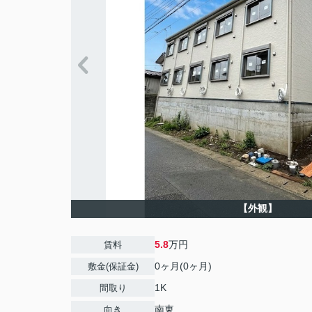
【外観】
5.8
万円
賃料
0ヶ月(0ヶ月)
敷金(保証金)
1K
間取り
南東
向き