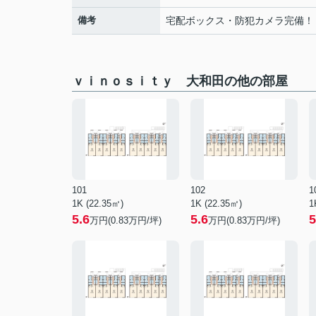
備考
宅配ボックス・防犯カメラ完備！
ｖｉｎｏｓｉｔｙ 大和田の他の部屋
101
102
1
1K (22.35㎡)
1K (22.35㎡)
1
5.6
5.6
5
万円(
0.83
万円/坪)
万円(
0.83
万円/坪)