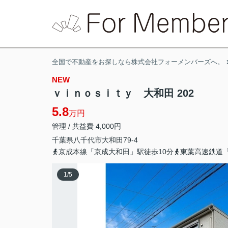
全国で不動産をお探しなら株式会社フォーメンバーズへ。
NEW
ｖｉｎｏｓｉｔｙ 大和田 202
5.8
万円
管理 / 共益費 4,000円
千葉県
八千代市
大和田
79-4
京成本線「京成大和田」駅徒歩10分
東葉高速鉄道「
1
/
5