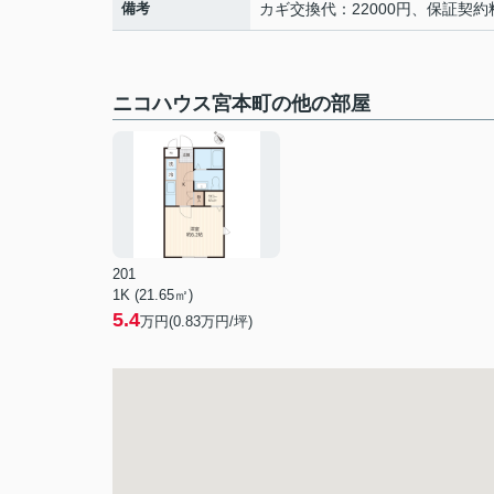
備考
カギ交換代：22000円、保証契約料
ニコハウス宮本町の他の部屋
201
1K (21.65㎡)
5.4
万円(
0.83
万円/坪)