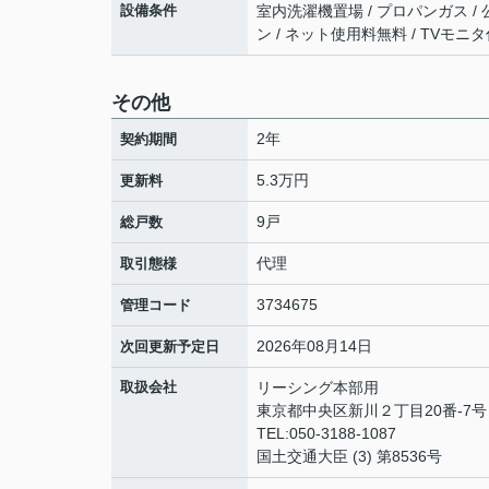
設備条件
室内洗濯機置場 / プロパンガス / 公
ン / ネット使用料無料 / TVモ
その他
2年
契約期間
5.3万円
更新料
9戸
総戸数
代理
取引態様
3734675
管理コード
2026年08月14日
次回更新予定日
取扱会社
リーシング本部用
東京都中央区新川２丁目20番-7号 
TEL:050-3188-1087
国土交通大臣 (3) 第8536号