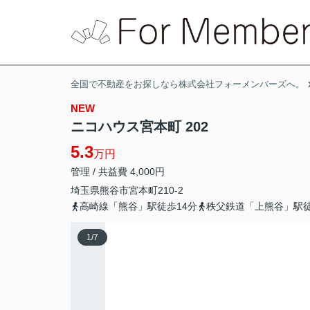
全国で不動産をお探しなら株式会社フォーメンバーズへ。
NEW
ニコハウス宮本町 202
5.3
万円
管理 / 共益費 4,000円
埼玉県
熊谷市
宮本町
210-2
高崎線「熊谷」駅徒歩14分
秩父鉄道「上熊谷」駅徒
1
/
7