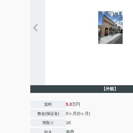
【外観】
5.3
万円
賃料
0ヶ月(0ヶ月)
敷金(保証金)
1K
間取り
南西
向き