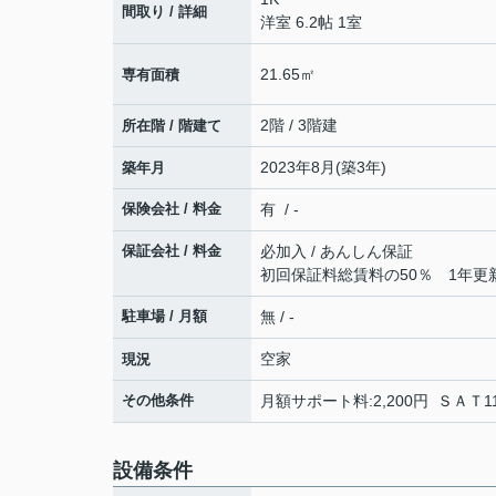
間取り / 詳細
洋室 6.2帖 1室
21.65㎡
専有面積
2階 / 3階建
所在階 / 階建て
2023年8月(築3年)
築年月
保険会社 / 料金
有 / -
保証会社 / 料金
必加入 / あんしん保証
初回保証料総賃料の50％ 1年更新時
駐車場 / 月額
無 / -
空家
現況
その他条件
月額サポート料:2,200円 ＳＡＴ11
設備条件