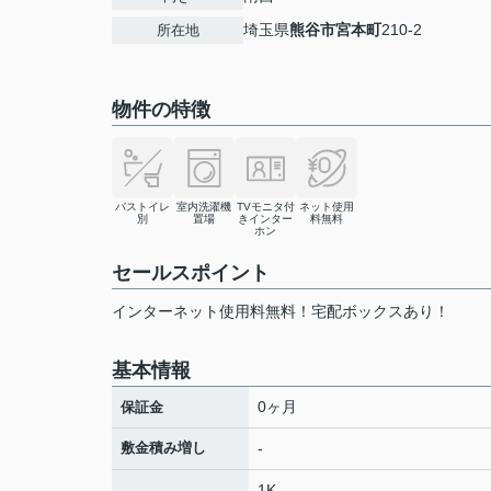
埼玉県
熊谷市
宮本町
210-2
所在地
物件の特徴
バストイレ
室内洗濯機
TVモニタ付
ネット使用
別
置場
きインター
料無料
ホン
セールスポイント
インターネット使用料無料！宅配ボックスあり！
基本情報
0ヶ月
保証金
敷金積み増し
-
1K