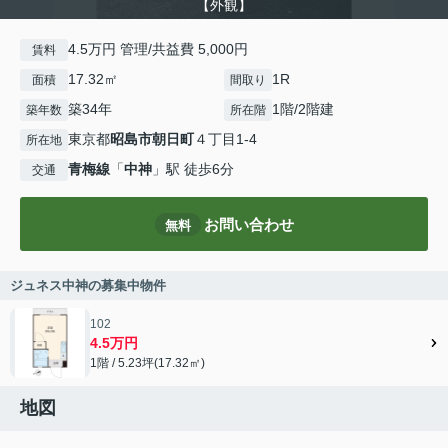
【外観】
4.5万円 管理/共益費 5,000円
賃料
17.32㎡
1R
面積
間取り
築34年
1階/2階建
築年数
所在階
東京都
昭島市
朝日町
４丁目1-4
所在地
青梅線
「
中神
」駅 徒歩6分
交通
お問い合わせ
無料
ジュネス中神の募集中物件
102
4.5万円
1階 / 5.23坪(17.32㎡)
地図