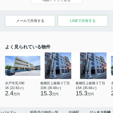
メールで共有する
LINEで共有する
よく見られている物件
水戸市見川町
板橋区上板橋３丁目
板橋区上板橋３丁目
1K (22.82㎡)
1DK (35.68㎡)
1SK (35.68㎡)
1
2.4
15.3
15.3
万円
万円
万円
ンバーズへ。
昭島市の物件一覧
中神駅
ジュネス中神