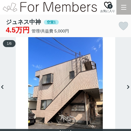
0
お気に入り
ジュネス中神
空室1
4.5万円
管理/共益費 5,000円
1
/
6