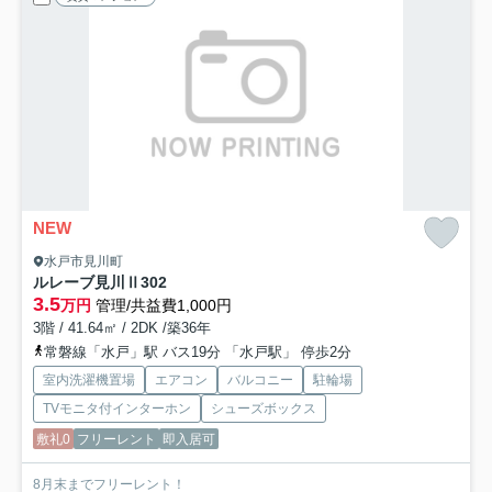
NEW
水戸市見川町
ルレーブ見川Ⅱ
302
3.5
万円
管理/共益費1,000円
3階 / 41.64㎡ / 2DK /築36年
常磐線「水戸」駅 バス19分 「水戸駅」 停歩2分
室内洗濯機置場
エアコン
バルコニー
駐輪場
TVモニタ付インターホン
シューズボックス
敷礼0
フリーレント
即入居可
8月末までフリーレント！