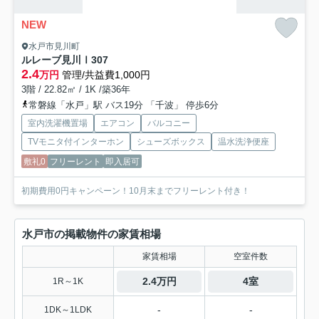
NEW
水戸市見川町
ルレーブ見川Ⅰ
307
2.4
万円
管理/共益費1,000円
3階 / 22.82㎡ / 1K /築36年
常磐線「水戸」駅 バス19分 「千波」 停歩6分
室内洗濯機置場
エアコン
バルコニー
TVモニタ付インターホン
シューズボックス
温水洗浄便座
敷礼0
フリーレント
即入居可
初期費用0円キャンペーン！10月末までフリーレント付き！
水戸市の掲載物件の家賃相場
家賃相場
空室件数
2.4万円
4室
1R～1K
-
-
1DK～1LDK