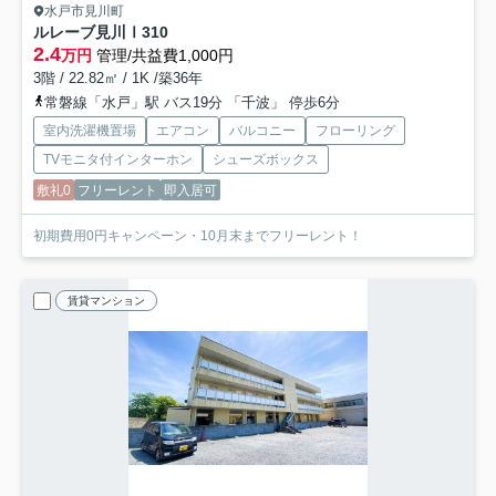
水戸市見川町
ルレーブ見川Ⅰ
310
2.4
万円
管理/共益費1,000円
3階 / 22.82㎡ / 1K /築36年
常磐線「水戸」駅 バス19分 「千波」 停歩6分
室内洗濯機置場
エアコン
バルコニー
フローリング
TVモニタ付インターホン
シューズボックス
敷礼0
フリーレント
即入居可
初期費用0円キャンペーン・10月末までフリーレント！
賃貸マンション