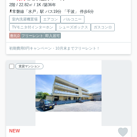
2階 / 22.82㎡ / 1K /築36年
常磐線「水戸」駅 バス19分 「千波」 停歩6分
室内洗濯機置場
エアコン
バルコニー
TVモニタ付インターホン
シューズボックス
ガスコンロ
敷礼0
フリーレント
即入居可
初期費用0円キャンペーン・10月末までフリーレント！
賃貸マンション
NEW