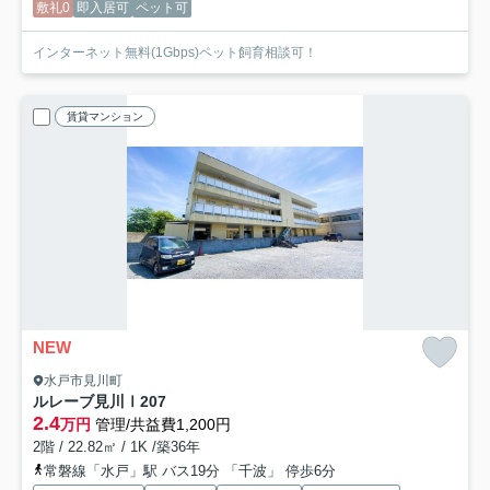
敷礼0
即入居可
ペット可
インターネット無料(1Gbps)ペット飼育相談可！
賃貸マンション
NEW
水戸市見川町
ルレーブ見川Ⅰ
207
2.4
万円
管理/共益費1,200円
2階 / 22.82㎡ / 1K /築36年
常磐線「水戸」駅 バス19分 「千波」 停歩6分