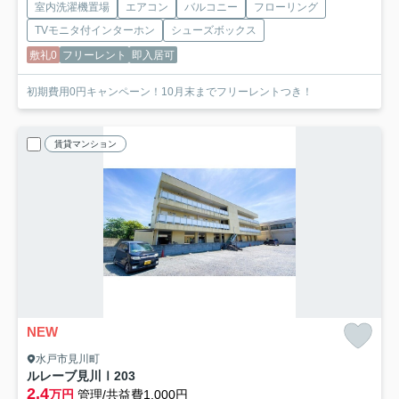
室内洗濯機置場
エアコン
バルコニー
フローリング
TVモニタ付インターホン
シューズボックス
敷礼0
フリーレント
即入居可
初期費用0円キャンペーン！10月末までフリーレントつき！
賃貸マンション
NEW
水戸市見川町
ルレーブ見川Ⅰ
203
2.4
万円
管理/共益費1,000円