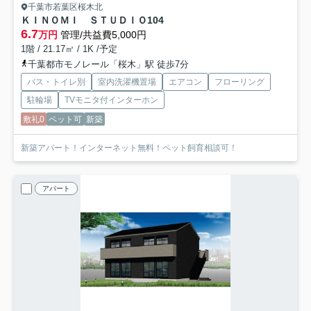
千葉市若葉区桜木北
ＫＩＮＯＭＩ ＳＴＵＤＩＯ
104
6.7
万円
管理/共益費5,000円
1階 / 21.17㎡ / 1K /予定
千葉都市モノレール「桜木」駅 徒歩7分
バス・トイレ別
室内洗濯機置場
エアコン
フローリング
駐輪場
TVモニタ付インターホン
敷礼0
ペット可
新築
新築アパート！インターネット無料！ペット飼育相談可！
アパート