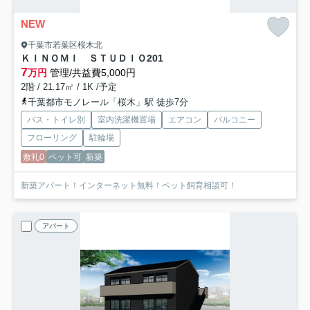
NEW
千葉市若葉区桜木北
ＫＩＮＯＭＩ ＳＴＵＤＩＯ
201
7
万円
管理/共益費5,000円
2階 / 21.17㎡ / 1K /予定
千葉都市モノレール「桜木」駅 徒歩7分
バス・トイレ別
室内洗濯機置場
エアコン
バルコニー
フローリング
駐輪場
敷礼0
ペット可
新築
新築アパート！インターネット無料！ペット飼育相談可！
アパート