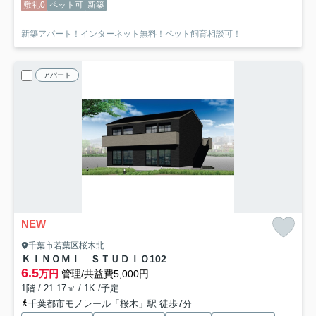
敷礼0
ペット可
新築
新築アパート！インターネット無料！ペット飼育相談可！
アパート
NEW
千葉市若葉区桜木北
ＫＩＮＯＭＩ ＳＴＵＤＩＯ
102
6.5
万円
管理/共益費5,000円
1階 / 21.17㎡ / 1K /予定
千葉都市モノレール「桜木」駅 徒歩7分