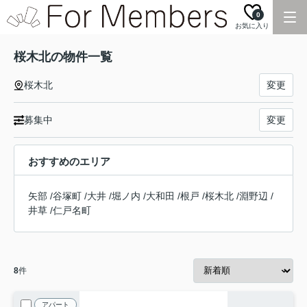
0
お気に入り
桜木北の物件一覧
桜木北
変更
募集中
変更
おすすめのエリア
矢部
/
谷塚町
/
大井
/
堀ノ内
/
大和田
/
根戸
/
桜木北
/
淵野辺
/
井草
/
仁戸名町
8
件
アパート