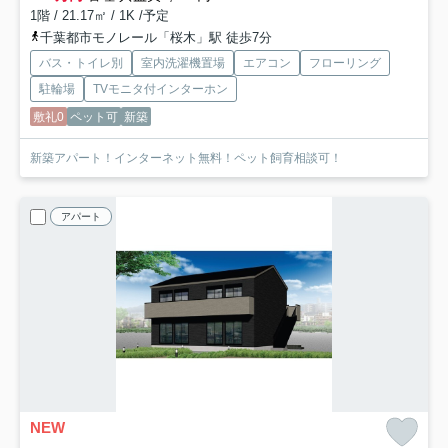
1階 / 21.17㎡ / 1K /予定
千葉都市モノレール「桜木」駅 徒歩7分
バス・トイレ別
室内洗濯機置場
エアコン
フローリング
駐輪場
TVモニタ付インターホン
敷礼0
ペット可
新築
新築アパート！インターネット無料！ペット飼育相談可！
アパート
NEW