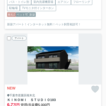
バス・トイレ別
室内洗濯機置場
エアコン
フローリング
駐輪場
TVモニタ付インターホン
敷礼0
ペット可
新築
新築アパート！インターネット無料！ペット飼育相談可！
アパート
NEW
千葉市若葉区桜木北
ＫＩＮＯＭＩ ＳＴＵＤＩＯ
103
6.7
万円
管理/共益費5,000円