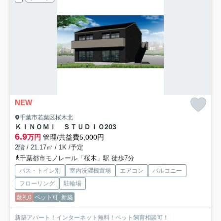
NEW
千葉市若葉区桜木北
ＫＩＮＯＭＩ ＳＴＵＤＩＯ
203
6.9
万円
管理/共益費5,000円
2階 / 21.17㎡ / 1K /予定
千葉都市モノレール「桜木」駅 徒歩7分
バス・トイレ別
室内洗濯機置場
エアコン
バルコニー
フローリング
駐輪場
敷礼0
ペット可
新築
新築アパート！インターネット無料！ペット飼育相談可！