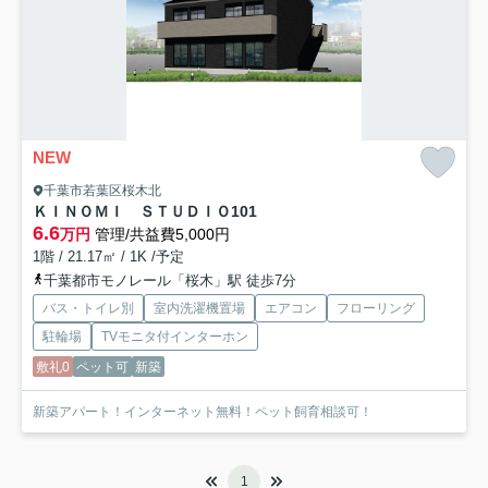
NEW
千葉市若葉区桜木北
ＫＩＮＯＭＩ ＳＴＵＤＩＯ
101
6.6
万円
管理/共益費5,000円
1階 / 21.17㎡ / 1K /予定
千葉都市モノレール「桜木」駅 徒歩7分
バス・トイレ別
室内洗濯機置場
エアコン
フローリング
駐輪場
TVモニタ付インターホン
敷礼0
ペット可
新築
新築アパート！インターネット無料！ペット飼育相談可！
1