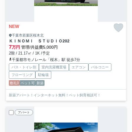
NEW
千葉市若葉区桜木北
ＫＩＮＯＭＩ ＳＴＵＤＩＯ
202
7
万円
管理/共益費5,000円
2階 / 21.17㎡ / 1K /予定
千葉都市モノレール「桜木」駅 徒歩7分
バス・トイレ別
室内洗濯機置場
エアコン
バルコニー
フローリング
駐輪場
敷礼0
ペット可
新築
新築アパート！インターネット無料！ペット飼育相談可！
アパート