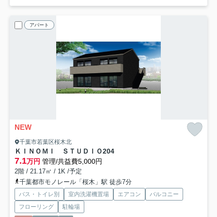
アパート
NEW
千葉市若葉区桜木北
ＫＩＮＯＭＩ ＳＴＵＤＩＯ
204
7.1
万円
管理/共益費5,000円
2階 / 21.17㎡ / 1K /予定
千葉都市モノレール「桜木」駅 徒歩7分
バス・トイレ別
室内洗濯機置場
エアコン
バルコニー
フローリング
駐輪場