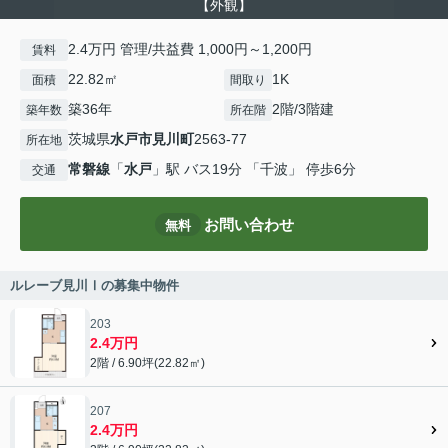
【外観】
2.4万円 管理/共益費 1,000円～1,200円
賃料
22.82㎡
1K
面積
間取り
築36年
2階/3階建
築年数
所在階
茨城県
水戸市
見川町
2563-77
所在地
常磐線
「
水戸
」駅 バス19分 「千波」 停歩6分
交通
お問い合わせ
無料
ルレーブ見川Ⅰの募集中物件
203
2.4万円
2階 / 6.90坪(22.82㎡)
207
2.4万円