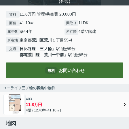
【外観】
11.8万円 管理/共益費 20,000円
賃料
41.10㎡
1LDK
面積
間取り
築44年
4階/7階建
築年数
所在階
東京都
荒川区
荒川
１丁目55-4
所在地
日比谷線
「
三ノ輪
」駅 徒歩9分
交通
都電荒川線
「
荒川一中前
」駅 徒歩5分
お問い合わせ
無料
ユニライフ三ノ輪の募集中物件
403
11.8万円
4階 / 12.43坪(41.10㎡)
地図