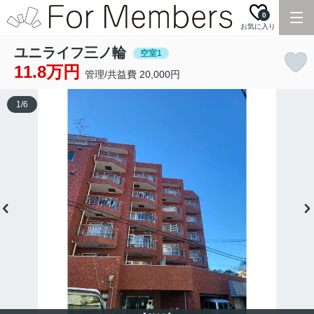
0
お気に入り
ユニライフ三ノ輪
空室1
11.8万円
管理/共益費 20,000円
1
/
6