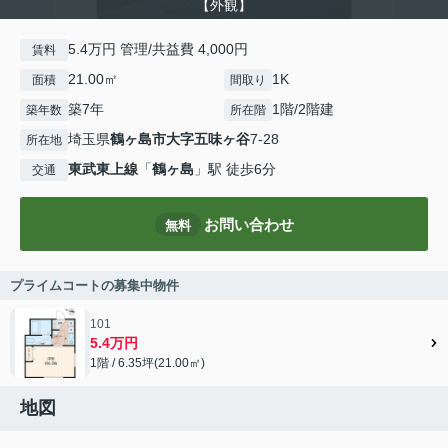
【外観】
5.4万円 管理/共益費 4,000円
賃料
21.00㎡
1K
面積
間取り
築7年
1階/2階建
築年数
所在階
埼玉県
鶴ヶ島市
大字五味ヶ谷
7-28
所在地
東武東上線
「
鶴ヶ島
」駅 徒歩6分
交通
お問い合わせ
無料
プライムコートの募集中物件
101
5.4万円
1階 / 6.35坪(21.00㎡)
地図