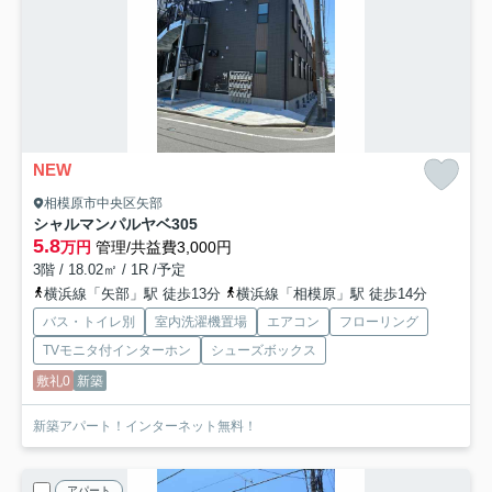
NEW
相模原市中央区矢部
シャルマンパルヤベ
305
5.8
万円
管理/共益費3,000円
3階 / 18.02㎡ / 1R /予定
横浜線「矢部」駅 徒歩13分
横浜線「相模原」駅 徒歩14分
バス・トイレ別
室内洗濯機置場
エアコン
フローリング
TVモニタ付インターホン
シューズボックス
敷礼0
新築
新築アパート！インターネット無料！
アパート