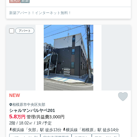
敷礼0
新築
新築アパート！インターネット無料！
アパート
NEW
相模原市中央区矢部
シャルマンパルヤベ
201
5.8
万円
管理/共益費3,000円
2階 / 18.02㎡ / 1R /予定
横浜線「矢部」駅 徒歩13分
横浜線「相模原」駅 徒歩14分