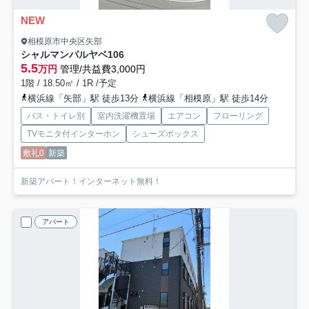
NEW
相模原市中央区矢部
シャルマンパルヤベ
106
5.5
万円
管理/共益費3,000円
1階 / 18.50㎡ / 1R /予定
横浜線「矢部」駅 徒歩13分
横浜線「相模原」駅 徒歩14分
バス・トイレ別
室内洗濯機置場
エアコン
フローリング
TVモニタ付インターホン
シューズボックス
敷礼0
新築
新築アパート！インターネット無料！
アパート