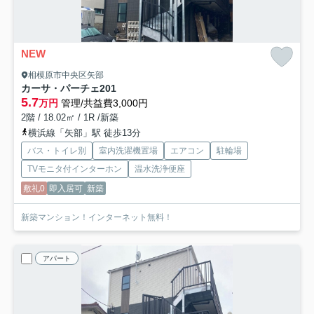
NEW
相模原市中央区矢部
カーサ・パーチェ
201
5.7
万円
管理/共益費3,000円
2階 / 18.02㎡ / 1R /新築
横浜線「矢部」駅 徒歩13分
バス・トイレ別
室内洗濯機置場
エアコン
駐輪場
TVモニタ付インターホン
温水洗浄便座
敷礼0
即入居可
新築
新築マンション！インターネット無料！
アパート