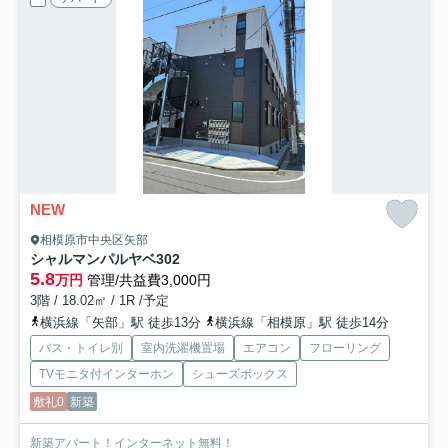
NEW
相模原市中央区矢部
シャルマンパルヤベ
302
5.8
万円
管理/共益費3,000円
3階 / 18.02㎡ / 1R /予定
横浜線「矢部」駅 徒歩13分
横浜線「相模原」駅 徒歩14分
バス・トイレ別
室内洗濯機置場
エアコン
フローリング
TVモニタ付インターホン
シューズボックス
敷礼0
新築
新築アパート！インターネット無料！