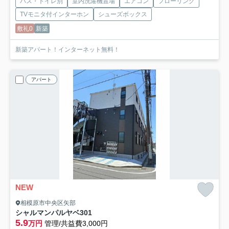
バス・トイレ別
室内洗濯機置場
エアコン
フローリング
TVモニタ付インターホン
シューズボックス
敷礼0
新築
新築アパート！インターネット無料！
アパート
NEW
相模原市中央区矢部
シャルマンパルヤベ
301
5.9
万円
管理/共益費3,000円