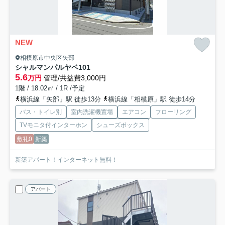
NEW
相模原市中央区矢部
シャルマンパルヤベ
101
5.6
万円
管理/共益費3,000円
1階 / 18.02㎡ / 1R /予定
横浜線「矢部」駅 徒歩13分
横浜線「相模原」駅 徒歩14分
バス・トイレ別
室内洗濯機置場
エアコン
フローリング
TVモニタ付インターホン
シューズボックス
敷礼0
新築
新築アパート！インターネット無料！
アパート