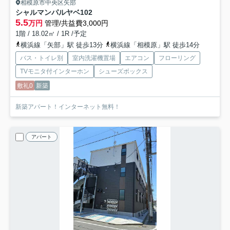
相模原市中央区矢部
シャルマンパルヤベ
102
5.5
万円
管理/共益費3,000円
1階 / 18.02㎡ / 1R /予定
横浜線「矢部」駅 徒歩13分
横浜線「相模原」駅 徒歩14分
バス・トイレ別
室内洗濯機置場
エアコン
フローリング
TVモニタ付インターホン
シューズボックス
敷礼0
新築
新築アパート！インターネット無料！
アパート