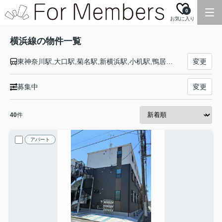
0
お気に入り
横浜線の物件一覧
東神奈川駅,大口駅,菊名駅,新横浜駅,小机駅,鴨居駅,中山駅,十日市場駅,長津田駅,成瀬駅,町田駅,古淵駅,淵野辺駅,矢部駅,相模原駅,橋本駅,相原駅,八王子みなみ野駅,片倉駅,八王子駅
変更
募集中
変更
40
件
アパート