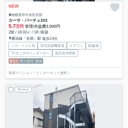
NEW
相模原市中央区矢部
カーサ・パーチェ
203
5.7
万円
管理/共益費3,000円
2階 / 18.02㎡ / 1R /新築
横浜線「矢部」駅 徒歩13分
バス・トイレ別
室内洗濯機置場
エアコン
駐輪場
TVモニタ付インターホン
温水洗浄便座
敷礼0
即入居可
新築
新築マンション！インターネット無料！
アパート