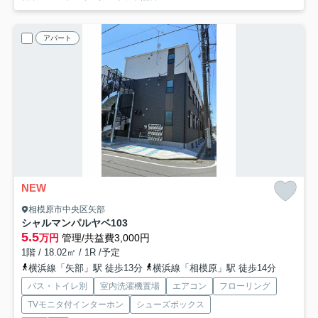
アパート
NEW
相模原市中央区矢部
シャルマンパルヤベ
103
5.5
万円
管理/共益費3,000円
1階 / 18.02㎡ / 1R /予定
横浜線「矢部」駅 徒歩13分
横浜線「相模原」駅 徒歩14分
バス・トイレ別
室内洗濯機置場
エアコン
フローリング
TVモニタ付インターホン
シューズボックス