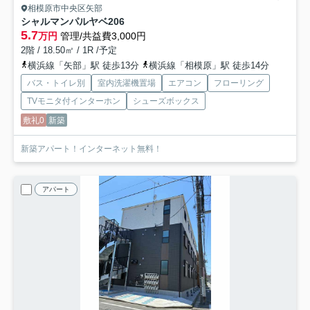
相模原市中央区矢部
シャルマンパルヤベ
206
5.7
万円
管理/共益費3,000円
2階 / 18.50㎡ / 1R /予定
横浜線「矢部」駅 徒歩13分
横浜線「相模原」駅 徒歩14分
バス・トイレ別
室内洗濯機置場
エアコン
フローリング
TVモニタ付インターホン
シューズボックス
敷礼0
新築
新築アパート！インターネット無料！
アパート