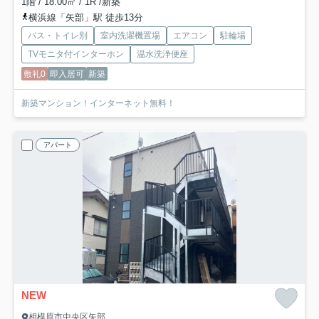
1階 / 18.00㎡ / 1R /新築
横浜線「矢部」駅 徒歩13分
バス・トイレ別
室内洗濯機置場
エアコン
駐輪場
TVモニタ付インターホン
温水洗浄便座
敷礼0
即入居可
新築
新築マンション！インターネット無料！
アパート
NEW
相模原市中央区矢部