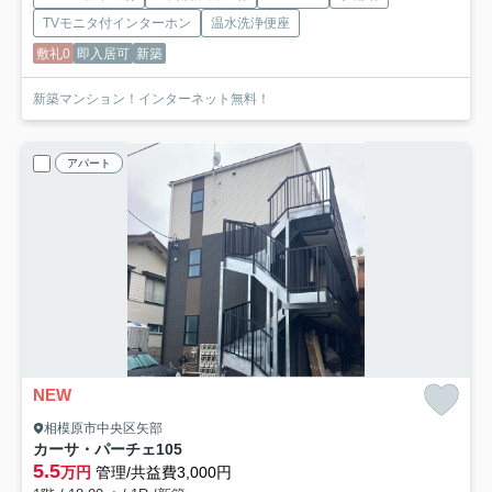
TVモニタ付インターホン
温水洗浄便座
敷礼0
即入居可
新築
新築マンション！インターネット無料！
アパート
NEW
相模原市中央区矢部
カーサ・パーチェ
105
5.5
万円
管理/共益費3,000円