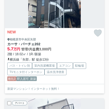
NEW
相模原市中央区矢部
カーサ・パーチェ
202
5.7
万円
管理/共益費3,000円
2階 / 18.02㎡ / 1R /新築
横浜線「矢部」駅 徒歩13分
バス・トイレ別
室内洗濯機置場
エアコン
駐輪場
TVモニタ付インターホン
温水洗浄便座
敷礼0
即入居可
新築
新築マンション！インターネット無料！
アパート