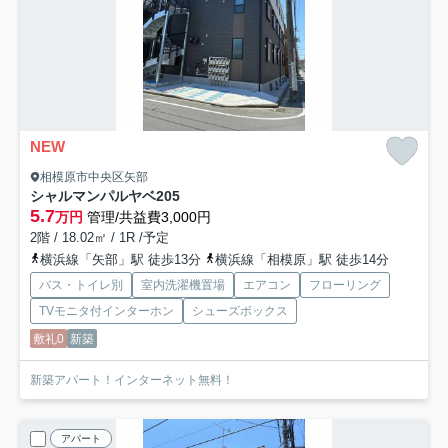
NEW
相模原市中央区矢部
シャルマンパルヤベ
205
5.7
万円
管理/共益費3,000円
2階 / 18.02㎡ / 1R /予定
横浜線「矢部」駅 徒歩13分
横浜線「相模原」駅 徒歩14分
バス・トイレ別
室内洗濯機置場
エアコン
フローリング
TVモニタ付インターホン
シューズボックス
敷礼0
新築
新築アパート！インターネット無料！
アパート