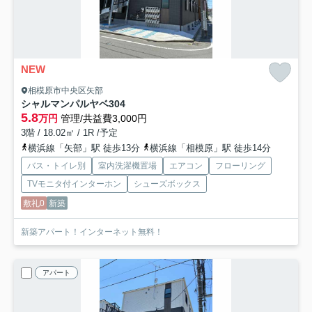
NEW
相模原市中央区矢部
シャルマンパルヤベ
304
5.8
万円
管理/共益費3,000円
3階 / 18.02㎡ / 1R /予定
横浜線「矢部」駅 徒歩13分
横浜線「相模原」駅 徒歩14分
バス・トイレ別
室内洗濯機置場
エアコン
フローリング
TVモニタ付インターホン
シューズボックス
敷礼0
新築
新築アパート！インターネット無料！
アパート