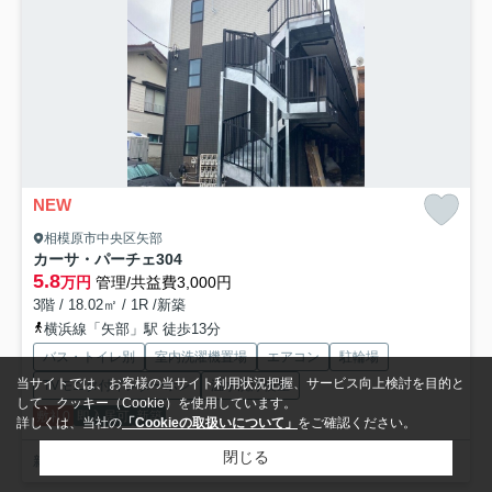
NEW
相模原市中央区矢部
カーサ・パーチェ
304
5.8
万円
管理/共益費3,000円
3階 / 18.02㎡ / 1R /新築
横浜線「矢部」駅 徒歩13分
バス・トイレ別
室内洗濯機置場
エアコン
駐輪場
当サイトでは、お客様の当サイト利用状況把握、サービス向上検討を目的と
TVモニタ付インターホン
温水洗浄便座
して、クッキー（Cookie）を使用しています。
敷礼0
即入居可
新築
詳しくは、当社の
「Cookieの取扱いについて」
をご確認ください。
閉じる
新築マンション！インターネット無料！