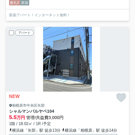
敷礼0
新築
新築アパート！インターネット無料！
アパート
NEW
相模原市中央区矢部
シャルマンパルヤベ
104
5.5
万円
管理/共益費3,000円
1階 / 18.02㎡ / 1R /予定
横浜線「矢部」駅 徒歩13分
横浜線「相模原」駅 徒歩14分