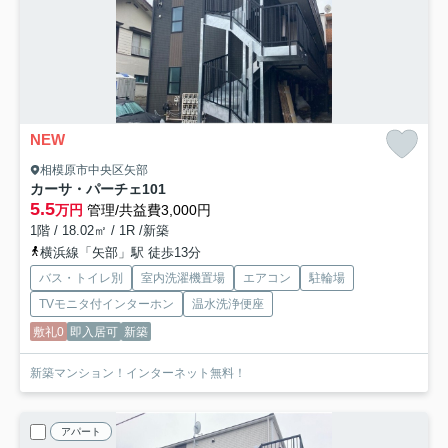
NEW
相模原市中央区矢部
カーサ・パーチェ
101
5.5
万円
管理/共益費3,000円
1階 / 18.02㎡ / 1R /新築
横浜線「矢部」駅 徒歩13分
バス・トイレ別
室内洗濯機置場
エアコン
駐輪場
TVモニタ付インターホン
温水洗浄便座
敷礼0
即入居可
新築
新築マンション！インターネット無料！
アパート