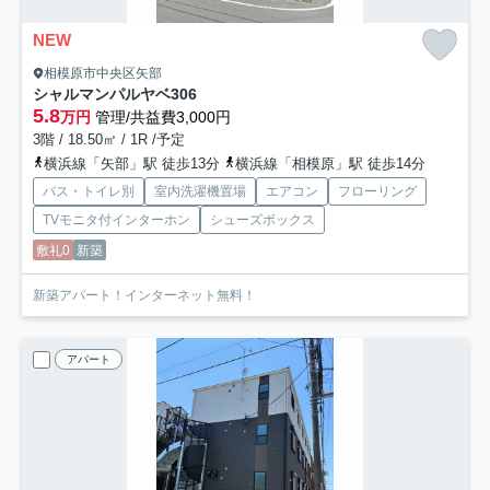
NEW
相模原市中央区矢部
シャルマンパルヤベ
306
5.8
万円
管理/共益費3,000円
3階 / 18.50㎡ / 1R /予定
横浜線「矢部」駅 徒歩13分
横浜線「相模原」駅 徒歩14分
バス・トイレ別
室内洗濯機置場
エアコン
フローリング
TVモニタ付インターホン
シューズボックス
敷礼0
新築
新築アパート！インターネット無料！
アパート