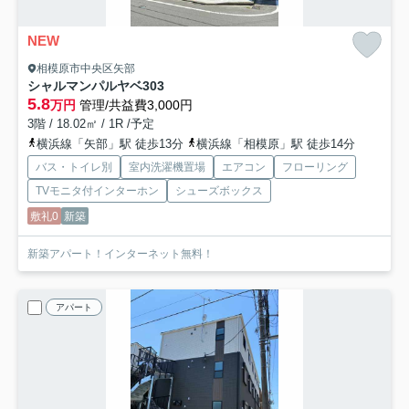
NEW
相模原市中央区矢部
シャルマンパルヤベ
303
5.8
万円
管理/共益費3,000円
3階 / 18.02㎡ / 1R /予定
横浜線「矢部」駅 徒歩13分
横浜線「相模原」駅 徒歩14分
バス・トイレ別
室内洗濯機置場
エアコン
フローリング
TVモニタ付インターホン
シューズボックス
敷礼0
新築
新築アパート！インターネット無料！
アパート