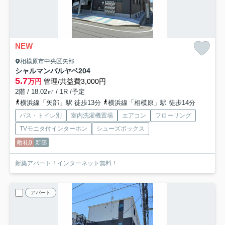
NEW
相模原市中央区矢部
シャルマンパルヤベ
204
5.7
万円
管理/共益費3,000円
2階 / 18.02㎡ / 1R /予定
横浜線「矢部」駅 徒歩13分
横浜線「相模原」駅 徒歩14分
バス・トイレ別
室内洗濯機置場
エアコン
フローリング
TVモニタ付インターホン
シューズボックス
敷礼0
新築
新築アパート！インターネット無料！
アパート