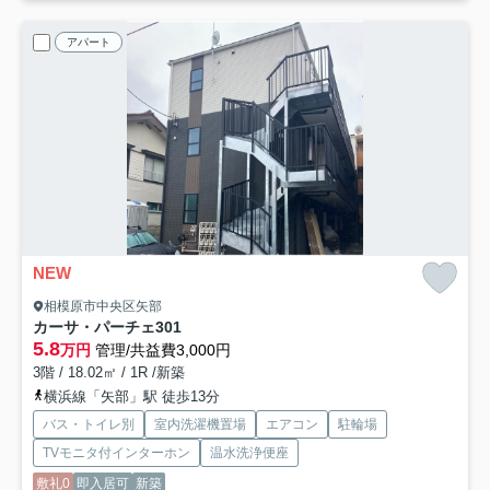
アパート
NEW
相模原市中央区矢部
カーサ・パーチェ
301
5.8
万円
管理/共益費3,000円
3階 / 18.02㎡ / 1R /新築
横浜線「矢部」駅 徒歩13分
バス・トイレ別
室内洗濯機置場
エアコン
駐輪場
TVモニタ付インターホン
温水洗浄便座
敷礼0
即入居可
新築