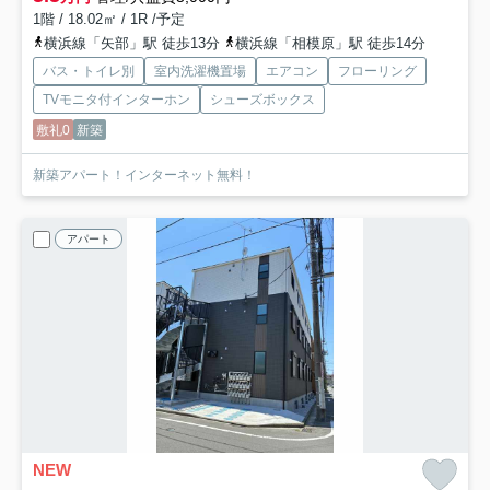
1階 / 18.02㎡ / 1R /予定
横浜線「矢部」駅 徒歩13分
横浜線「相模原」駅 徒歩14分
バス・トイレ別
室内洗濯機置場
エアコン
フローリング
TVモニタ付インターホン
シューズボックス
敷礼0
新築
新築アパート！インターネット無料！
アパート
NEW