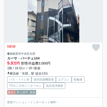
NEW
相模原市中央区矢部
カーサ・パーチェ
104
5.5
万円
管理/共益費3,000円
1階 / 18.02㎡ / 1R /新築
横浜線「矢部」駅 徒歩13分
バス・トイレ別
室内洗濯機置場
エアコン
駐輪場
TVモニタ付インターホン
温水洗浄便座
敷礼0
即入居可
新築
新築マンション！インターネット無料！