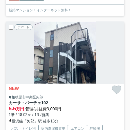
新築マンション！インターネット無料！
アパート
NEW
相模原市中央区矢部
カーサ・パーチェ
102
5.5
万円
管理/共益費3,000円
1階 / 18.02㎡ / 1R /新築
横浜線「矢部」駅 徒歩13分
バス・トイレ別
室内洗濯機置場
エアコン
駐輪場