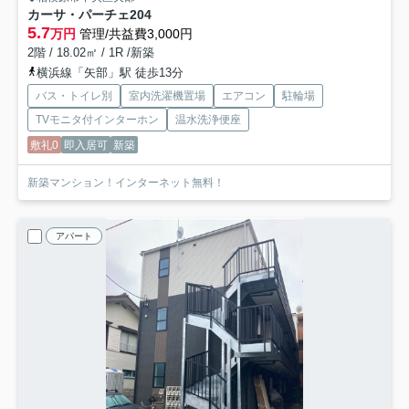
カーサ・パーチェ
204
5.7
万円
管理/共益費3,000円
2階 / 18.02㎡ / 1R /新築
横浜線「矢部」駅 徒歩13分
バス・トイレ別
室内洗濯機置場
エアコン
駐輪場
TVモニタ付インターホン
温水洗浄便座
敷礼0
即入居可
新築
新築マンション！インターネット無料！
アパート