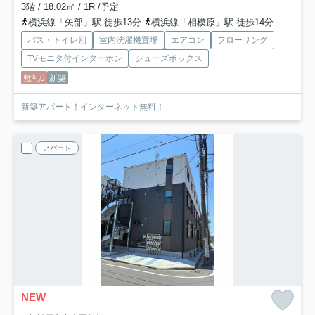
3階 / 18.02㎡ / 1R /予定
横浜線「矢部」駅 徒歩13分
横浜線「相模原」駅 徒歩14分
バス・トイレ別
室内洗濯機置場
エアコン
フローリング
TVモニタ付インターホン
シューズボックス
敷礼0
新築
新築アパート！インターネット無料！
アパート
NEW