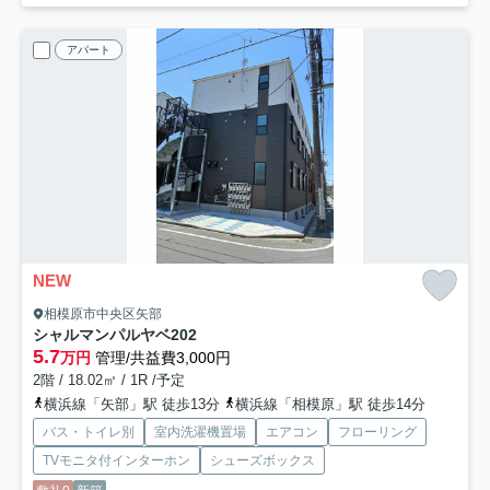
アパート
NEW
相模原市中央区矢部
シャルマンパルヤベ
202
5.7
万円
管理/共益費3,000円
2階 / 18.02㎡ / 1R /予定
横浜線「矢部」駅 徒歩13分
横浜線「相模原」駅 徒歩14分
バス・トイレ別
室内洗濯機置場
エアコン
フローリング
TVモニタ付インターホン
シューズボックス