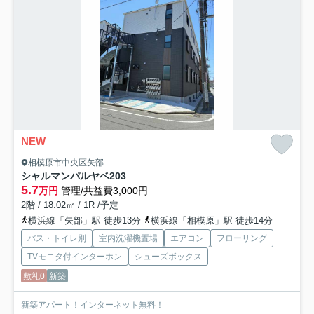
NEW
相模原市中央区矢部
シャルマンパルヤベ
203
5.7
万円
管理/共益費3,000円
2階 / 18.02㎡ / 1R /予定
横浜線「矢部」駅 徒歩13分
横浜線「相模原」駅 徒歩14分
バス・トイレ別
室内洗濯機置場
エアコン
フローリング
TVモニタ付インターホン
シューズボックス
敷礼0
新築
新築アパート！インターネット無料！