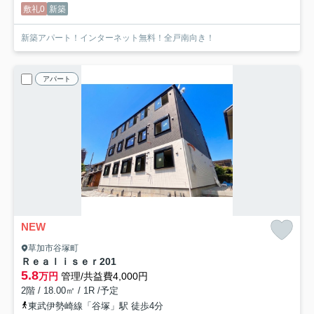
敷礼0
新築
新築アパート！インターネット無料！全戸南向き！
アパート
NEW
草加市谷塚町
Ｒｅａｌｉｓｅｒ
201
5.8
万円
管理/共益費4,000円
2階 / 18.00㎡ / 1R /予定
東武伊勢崎線「谷塚」駅 徒歩4分