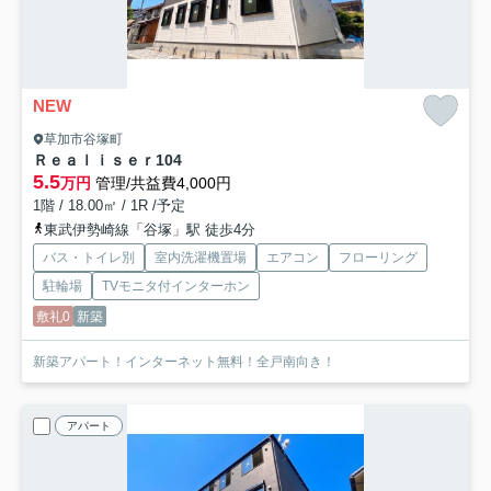
NEW
草加市谷塚町
Ｒｅａｌｉｓｅｒ
104
5.5
万円
管理/共益費4,000円
1階 / 18.00㎡ / 1R /予定
東武伊勢崎線「谷塚」駅 徒歩4分
バス・トイレ別
室内洗濯機置場
エアコン
フローリング
駐輪場
TVモニタ付インターホン
敷礼0
新築
新築アパート！インターネット無料！全戸南向き！
アパート