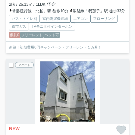
2階 / 26.13㎡ / 1LDK /予定
常磐緩行線「北柏」駅 徒歩10分
常磐線「我孫子」駅 徒歩33分
バス・トイレ別
室内洗濯機置場
エアコン
フローリング
都市ガス
TVモニタ付インターホン
敷礼0
フリーレント
ペット可
新築！初期費用0円キャンペーン・フリーレント１カ月！
アパート
NEW