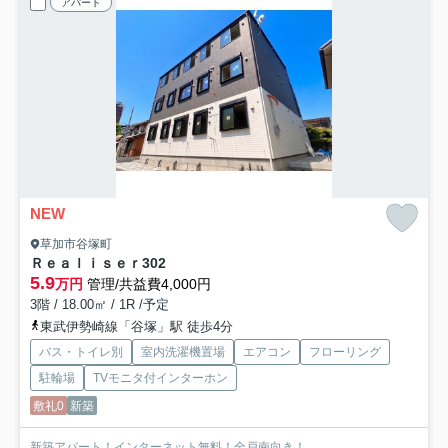
アパート
NEW
草加市谷塚町
Ｒｅａｌｉｓｅｒ
302
5.9
万円
管理/共益費4,000円
3階 / 18.00㎡ / 1R /予定
東武伊勢崎線「谷塚」駅 徒歩4分
バス・トイレ別
室内洗濯機置場
エアコン
フローリング
駐輪場
TVモニタ付インターホン
敷礼0
新築
新築アパート！インターネット無料！全戸南向き！