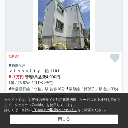
NEW
柏市根戸
ｖｉｎｏｓｉｔｙ 柏Ⅱ
101
6.7
万円
管理/共益費4,000円
1階 / 25.62㎡ / 1LDK /予定
常磐緩行線「北柏」駅 徒歩10分
常磐線「我孫子」駅 徒歩33分
バス・トイレ別
室内洗濯機置場
エアコン
フローリング
当サイトでは、お客様の当サイト利用状況把握、サービス向上検討を目的と
都市ガス
TVモニタ付インターホン
して、クッキー（Cookie）を使用しています。
詳しくは、当社の
「Cookieの取扱いについて」
をご確認ください。
敷礼0
フリーレント
ペット可
閉じる
新築！初期費用0円キャンペーン・フリーレント１カ月！