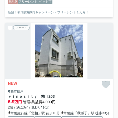
敷礼0
フリーレント
ペット可
新築！初期費用0円キャンペーン・フリーレント１カ月！
アパート
NEW
柏市根戸
ｖｉｎｏｓｉｔｙ 柏Ⅱ
203
6.9
万円
管理/共益費4,000円
2階 / 26.13㎡ / 1LDK /予定
常磐緩行線「北柏」駅 徒歩10分
常磐線「我孫子」駅 徒歩33分