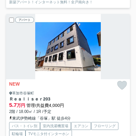
新築アパート！インターネット無料！全戸南向き！
アパート
NEW
草加市谷塚町
Ｒｅａｌｉｓｅｒ
203
5.7
万円
管理/共益費4,000円
2階 / 18.00㎡ / 1R /予定
東武伊勢崎線「谷塚」駅 徒歩4分
バス・トイレ別
室内洗濯機置場
エアコン
フローリング
駐輪場
TVモニタ付インターホン