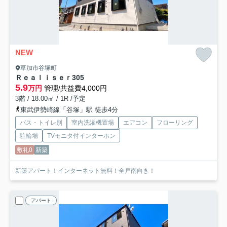
NEW
草加市谷塚町
Ｒｅａｌｉｓｅｒ
305
5.9
万円
管理/共益費4,000円
3階 / 18.00㎡ / 1R /予定
東武伊勢崎線「谷塚」駅 徒歩4分
バス・トイレ別
室内洗濯機置場
エアコン
フローリング
駐輪場
TVモニタ付インターホン
敷礼0
新築
新築アパート！インターネット無料！全戸南向き！
アパート