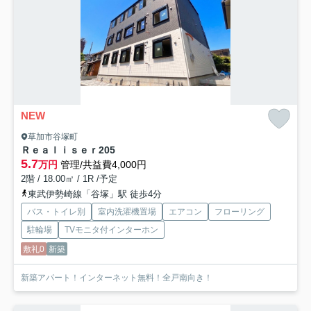
NEW
草加市谷塚町
Ｒｅａｌｉｓｅｒ
205
5.7
万円
管理/共益費4,000円
2階 / 18.00㎡ / 1R /予定
東武伊勢崎線「谷塚」駅 徒歩4分
バス・トイレ別
室内洗濯機置場
エアコン
フローリング
駐輪場
TVモニタ付インターホン
敷礼0
新築
新築アパート！インターネット無料！全戸南向き！