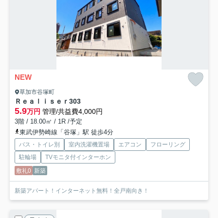
NEW
草加市谷塚町
Ｒｅａｌｉｓｅｒ
303
5.9
万円
管理/共益費4,000円
3階 / 18.00㎡ / 1R /予定
東武伊勢崎線「谷塚」駅 徒歩4分
バス・トイレ別
室内洗濯機置場
エアコン
フローリング
駐輪場
TVモニタ付インターホン
敷礼0
新築
新築アパート！インターネット無料！全戸南向き！