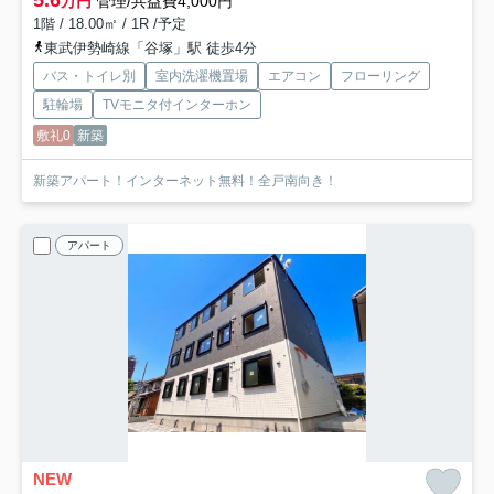
5.6
万円
管理/共益費4,000円
1階 / 18.00㎡ / 1R /予定
東武伊勢崎線「谷塚」駅 徒歩4分
バス・トイレ別
室内洗濯機置場
エアコン
フローリング
駐輪場
TVモニタ付インターホン
敷礼0
新築
新築アパート！インターネット無料！全戸南向き！
アパート
NEW