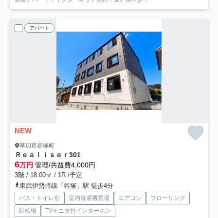
アパート
NEW
草加市谷塚町
Ｒｅａｌｉｓｅｒ
301
6
万円
管理/共益費4,000円
3階 / 18.00㎡ / 1R /予定
東武伊勢崎線「谷塚」駅 徒歩4分
バス・トイレ別
室内洗濯機置場
エアコン
フローリング
駐輪場
TVモニタ付インターホン