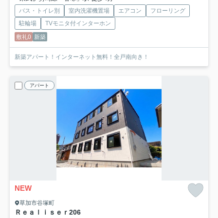
バス・トイレ別
室内洗濯機置場
エアコン
フローリング
駐輪場
TVモニタ付インターホン
敷礼0
新築
新築アパート！インターネット無料！全戸南向き！
アパート
NEW
草加市谷塚町
Ｒｅａｌｉｓｅｒ
206