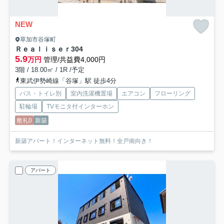
NEW
草加市谷塚町
Ｒｅａｌｉｓｅｒ
304
5.9
万円
管理/共益費4,000円
3階 / 18.00㎡ / 1R /予定
東武伊勢崎線「谷塚」駅 徒歩4分
バス・トイレ別
室内洗濯機置場
エアコン
フローリング
駐輪場
TVモニタ付インターホン
敷礼0
新築
新築アパート！インターネット無料！全戸南向き！
アパート