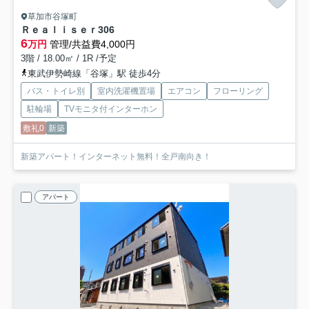
草加市谷塚町
Ｒｅａｌｉｓｅｒ
306
6
万円
管理/共益費4,000円
3階 / 18.00㎡ / 1R /予定
東武伊勢崎線「谷塚」駅 徒歩4分
バス・トイレ別
室内洗濯機置場
エアコン
フローリング
駐輪場
TVモニタ付インターホン
敷礼0
新築
新築アパート！インターネット無料！全戸南向き！
アパート