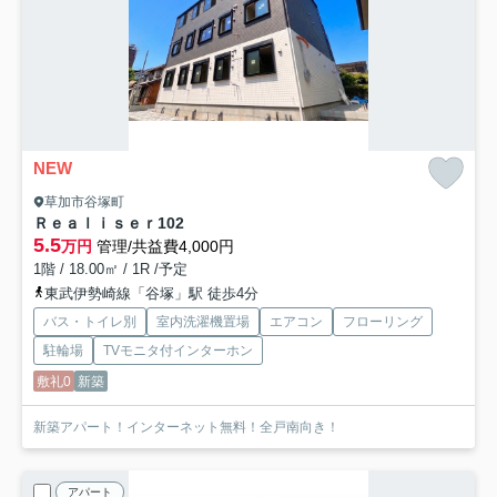
NEW
草加市谷塚町
Ｒｅａｌｉｓｅｒ
102
5.5
万円
管理/共益費4,000円
1階 / 18.00㎡ / 1R /予定
東武伊勢崎線「谷塚」駅 徒歩4分
バス・トイレ別
室内洗濯機置場
エアコン
フローリング
駐輪場
TVモニタ付インターホン
敷礼0
新築
新築アパート！インターネット無料！全戸南向き！
アパート