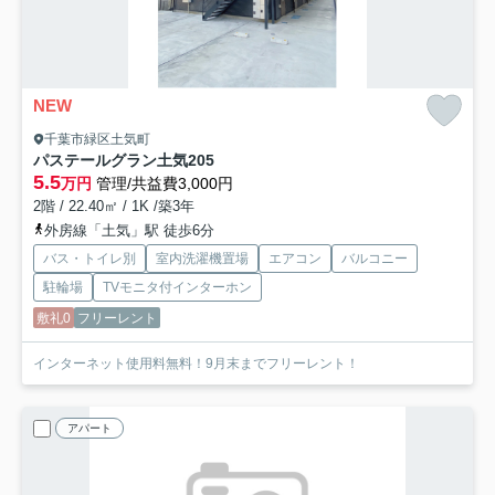
NEW
千葉市緑区土気町
パステールグラン土気
205
5.5
万円
管理/共益費3,000円
2階 / 22.40㎡ / 1K /築3年
外房線「土気」駅 徒歩6分
バス・トイレ別
室内洗濯機置場
エアコン
バルコニー
駐輪場
TVモニタ付インターホン
敷礼0
フリーレント
インターネット使用料無料！9月末までフリーレント！
アパート