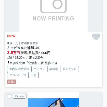
NEW
さいたま市浦和区領家
キャピタル北浦和
101
3.9
万円
管理/共益費3,000円
1階 / 15.20㎡ / 1R /築39年
京浜東北線「北浦和」駅 徒歩18分
室内洗濯機置場
エアコン
駐輪場
ガスコンロ
プロパンガス
出窓
敷礼0
アパート