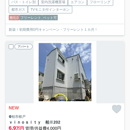
バス・トイレ別
室内洗濯機置場
エアコン
フローリング
都市ガス
TVモニタ付インターホン
敷礼0
フリーレント
ペット可
新築！初期費用0円キャンペーン・フリーレント１カ月！
アパート
NEW
柏市根戸
ｖｉｎｏｓｉｔｙ 柏Ⅱ
202
6.9
万円
管理/共益費4,000円