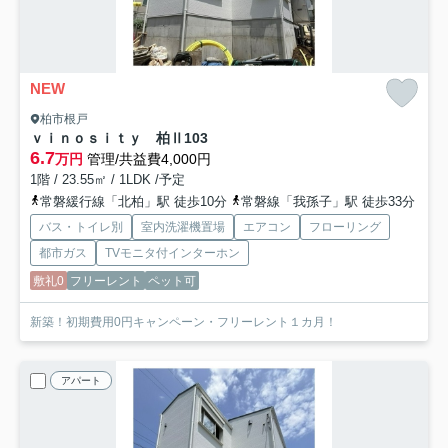
NEW
柏市根戸
ｖｉｎｏｓｉｔｙ 柏Ⅱ
103
6.7
万円
管理/共益費4,000円
1階 / 23.55㎡ / 1LDK /予定
常磐緩行線「北柏」駅 徒歩10分
常磐線「我孫子」駅 徒歩33分
バス・トイレ別
室内洗濯機置場
エアコン
フローリング
都市ガス
TVモニタ付インターホン
敷礼0
フリーレント
ペット可
新築！初期費用0円キャンペーン・フリーレント１カ月！
アパート