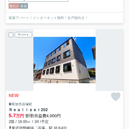
敷礼0
新築
新築アパート！インターネット無料！全戸南向き！
アパート
NEW
草加市谷塚町
Ｒｅａｌｉｓｅｒ
202
5.7
万円
管理/共益費4,000円
2階 / 18.00㎡ / 1R /予定
東武伊勢崎線「谷塚」駅 徒歩4分