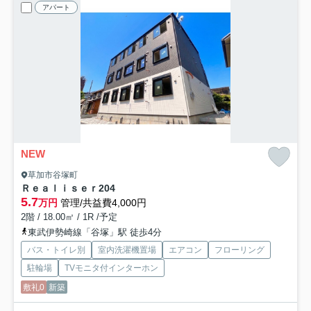
アパート
NEW
草加市谷塚町
Ｒｅａｌｉｓｅｒ
204
5.7
万円
管理/共益費4,000円
2階 / 18.00㎡ / 1R /予定
東武伊勢崎線「谷塚」駅 徒歩4分
バス・トイレ別
室内洗濯機置場
エアコン
フローリング
駐輪場
TVモニタ付インターホン
敷礼0
新築