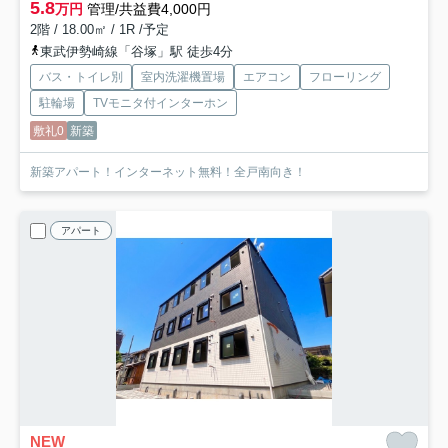
5.8
万円
管理/共益費4,000円
2階 / 18.00㎡ / 1R /予定
東武伊勢崎線「谷塚」駅 徒歩4分
バス・トイレ別
室内洗濯機置場
エアコン
フローリング
駐輪場
TVモニタ付インターホン
敷礼0
新築
新築アパート！インターネット無料！全戸南向き！
アパート
NEW