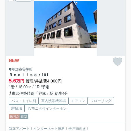
NEW
草加市谷塚町
Ｒｅａｌｉｓｅｒ
101
5.6
万円
管理/共益費4,000円
1階 / 18.00㎡ / 1R /予定
東武伊勢崎線「谷塚」駅 徒歩4分
バス・トイレ別
室内洗濯機置場
エアコン
フローリング
駐輪場
TVモニタ付インターホン
敷礼0
新築
新築アパート！インターネット無料！全戸南向き！