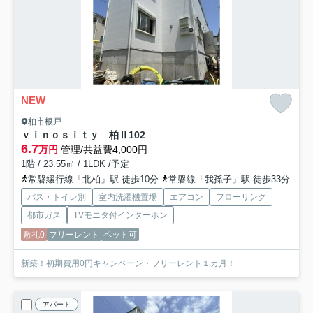
NEW
柏市根戸
ｖｉｎｏｓｉｔｙ 柏Ⅱ
102
6.7
万円
管理/共益費4,000円
1階 / 23.55㎡ / 1LDK /予定
常磐緩行線「北柏」駅 徒歩10分
常磐線「我孫子」駅 徒歩33分
バス・トイレ別
室内洗濯機置場
エアコン
フローリング
都市ガス
TVモニタ付インターホン
敷礼0
フリーレント
ペット可
新築！初期費用0円キャンペーン・フリーレント１カ月！
アパート