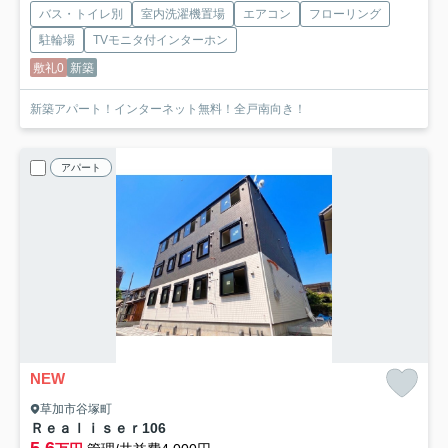
バス・トイレ別
室内洗濯機置場
エアコン
フローリング
駐輪場
TVモニタ付インターホン
敷礼0
新築
新築アパート！インターネット無料！全戸南向き！
アパート
NEW
草加市谷塚町
Ｒｅａｌｉｓｅｒ
106