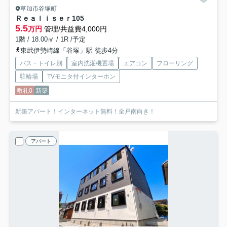
草加市谷塚町
Ｒｅａｌｉｓｅｒ
105
5.5
万円
管理/共益費4,000円
1階 / 18.00㎡ / 1R /予定
東武伊勢崎線「谷塚」駅 徒歩4分
バス・トイレ別
室内洗濯機置場
エアコン
フローリング
駐輪場
TVモニタ付インターホン
敷礼0
新築
新築アパート！インターネット無料！全戸南向き！
アパート