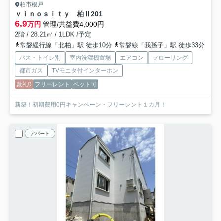
柏市根戸
ｖｉｎｏｓｉｔｙ 柏Ⅱ
201
6.9
万円
管理/共益費4,000円
2階 / 28.21㎡ / 1LDK /予定
常磐緩行線「北柏」駅 徒歩10分
常磐線「我孫子」駅 徒歩33分
バス・トイレ別
室内洗濯機置場
エアコン
フローリング
都市ガス
TVモニタ付インターホン
敷礼0
フリーレント
ペット可
新築！初期費用0円キャンペーン・フリーレント１カ月！
アパート