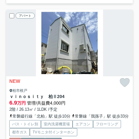
アパート
NEW
柏市根戸
ｖｉｎｏｓｉｔｙ 柏Ⅱ
204
6.9
万円
管理/共益費4,000円
2階 / 26.13㎡ / 1LDK /予定
常磐緩行線「北柏」駅 徒歩10分
常磐線「我孫子」駅 徒歩33分
バス・トイレ別
室内洗濯機置場
エアコン
フローリング
都市ガス
TVモニタ付インターホン