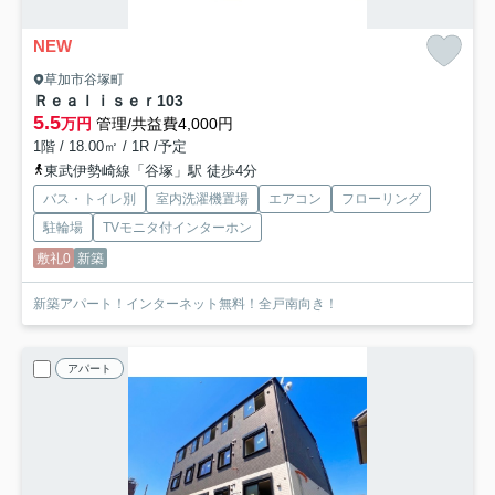
NEW
草加市谷塚町
Ｒｅａｌｉｓｅｒ
103
5.5
万円
管理/共益費4,000円
1階 / 18.00㎡ / 1R /予定
東武伊勢崎線「谷塚」駅 徒歩4分
バス・トイレ別
室内洗濯機置場
エアコン
フローリング
駐輪場
TVモニタ付インターホン
敷礼0
新築
新築アパート！インターネット無料！全戸南向き！
アパート